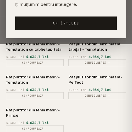
Îți mulțumim pentru înțelegere.
MODELE
TIPURI DE LEMN
CULORI RAL
GARANȚIE
LIVRARE UE
AM ÎNȚELES
1–5 DIN 5 PATURI
SORTEAZĂ
Pat plutitor din lemn masiv -
REDUCERE
Pat plutitor din lemn masiv
REDUCERE
Temptation cu tablie tapitata
tapițat - Temptation
4.483 lei
4.034,7 lei
4.483 lei
4.034,7 lei
CONFIGUREAZĂ →
CONFIGUREAZĂ →
Pat plutitor din lemn masiv -
REDUCERE
Pat plutitor din lemn masiv -
REDUCERE
Temptation
Perfect
4.483 lei
4.034,7 lei
4.483 lei
4.034,7 lei
CONFIGUREAZĂ →
CONFIGUREAZĂ →
Pat plutitor din lemn masiv -
REDUCERE
Prince
4.483 lei
4.034,7 lei
CONFIGUREAZĂ →