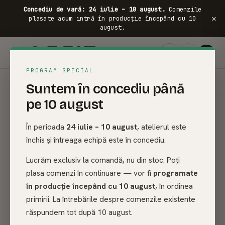
Concediu de vară: 24 iulie – 10 august.
Comenzile
×
plasate acum intră în producție începând cu 10
august.
PROGRAM SPECIAL
Suntem în concediu până
COLECȚIE ·
PATURI PLUTITOARE
pe 10 august
Paturi plutitoare
,
făcute pentru tine.
În perioada
24 iulie – 10 august
, atelierul este
închis și întreaga echipă este în concediu.
100% frasin, stejar sau mahon masiv. Făcute la comandă
Lucrăm exclusiv la comandă, nu din stoc. Poți
— dimensiunea ta, culoarea ta. Livrare gratuită în
plasa comenzi în continuare — vor fi
programate
România și UE.
în producție începând cu 10 august
, în ordinea
primirii. La întrebările despre comenzile existente
răspundem tot după 10 august.
50+
3
∞
30 ani
Gratuit