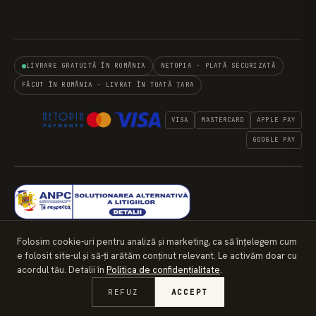
LIVRARE GRATUITĂ ÎN ROMÂNIA
NETOPIA · PLATĂ SECURIZATĂ
FĂCUT ÎN ROMÂNIA · LIVRAT ÎN TOATĂ ȚARA
VISA
MASTERCARD
APPLE PAY
GOOGLE PAY
Folosim cookie-uri pentru analiză și marketing, ca să înțelegem cum
e folosit site-ul și să-ți arătăm conținut relevant. Le activăm doar cu
© 2026 SEEDS OF KENOSIS DESIGN S.R.L. · CUI
acordul tău. Detalii în
Politica de confidențialitate
.
RO40006371 · SHOWROOM: ALEEA TRANDAFIRILOR,
GIARMATA, TIMIȘ
REFUZ
ACCEPT
CONFIDENȚIALITATE
TERMENI
COOKIE-URI