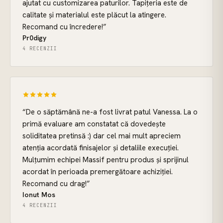
ajutat cu customizarea paturilor. Tapițeria este de
calitate și materialul este plăcut la atingere.
Recomand cu încredere!
”
Pr0digy
4 RECENZII
“
De o săptămână ne-a fost livrat patul Vanessa. La o
primă evaluare am constatat că dovedește
soliditatea pretinsă :) dar cel mai mult apreciem
atenția acordată finisajelor și detaliile execuției.
Mulțumim echipei Massif pentru produs și sprijinul
acordat în perioada premergătoare achiziției.
Recomand cu drag!
”
Ionut Mos
4 RECENZII