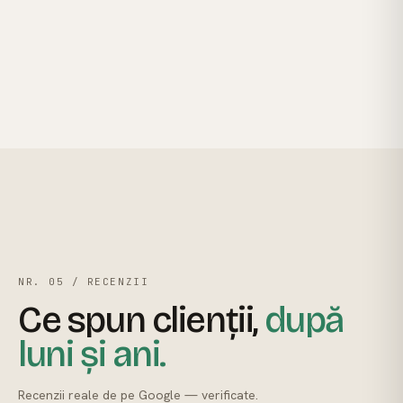
DURITATE JANKA
DENSITATE (USCAT)
1.320 lbf
670 kg/m³
GAMĂ TONALĂ
ÎMBĂTRÂNEȘTE SPRE
Deschis → pai
Miere caldă
NR. 05 / RECENZII
Ce spun clienții,
după
luni și ani.
Recenzii reale de pe Google — verificate.