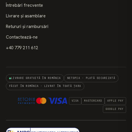
Întrebări frecvente
Livrare și asamblare
Retururi și rambursări
Contactează-ne
+40 779 211 612
LIVRARE GRATUITĂ ÎN ROMÂNIA
NETOPIA · PLATĂ SECURIZATĂ
FĂCUT ÎN ROMÂNIA · LIVRAT ÎN TOATĂ ȚARA
VISA
MASTERCARD
APPLE PAY
GOOGLE PAY