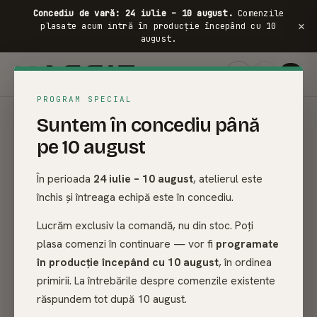
Concediu de vară: 24 iulie – 10 august.
Comenzile
×
plasate acum intră în producție începând cu 10
august.
PROGRAM SPECIAL
Suntem în concediu până
pe 10 august
NR. 01 / COLECȚIA DE PRIMĂVARĂ 2026
FRASIN · STEJAR · MAHON MASIV
Gândit pentru o viață.
În perioada
24 iulie – 10 august
, atelierul este
închis și întreaga echipă este în concediu.
Construit pentru
Lucrăm exclusiv la comandă, nu din stoc. Poți
generații
.
plasa comenzi în continuare — vor fi
programate
în producție începând cu 10 august
, în ordinea
primirii. La întrebările despre comenzile existente
Făcut la comandă în atelierul nostru din Timișoara, finisat
răspundem tot după 10 august.
manual. Asamblare în 15 minute, fără unelte speciale. Fără