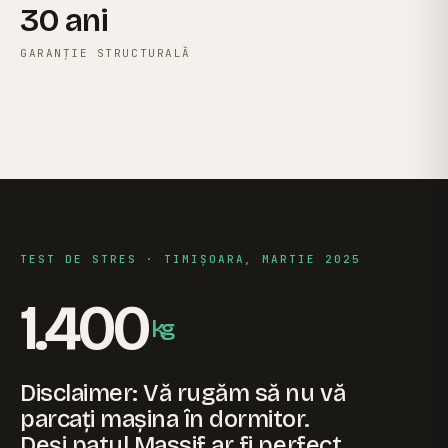
30 ani
GARANȚIE STRUCTURALĂ
CADRU · “PERFECT” PLUTITOR,
→ VEZI ÎN
KING
STUDIO
TEST DE STRES · TIMIȘOARA, MARTIE 2025
1.400
kg
Disclaimer: Vă rugăm să nu vă
parcați mașina în dormitor.
Deși patul Massif ar fi perfect