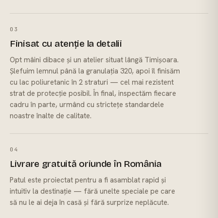
03
Finisat cu atenție la detalii
Opt mâini dibace și un atelier situat lângă Timișoara.
Șlefuim lemnul până la granulația 320, apoi îl finisăm
cu lac poliuretanic în 2 straturi — cel mai rezistent
strat de protecție posibil. În final, inspectăm fiecare
cadru în parte, urmând cu strictețe standardele
noastre înalte de calitate.
04
Livrare gratuită oriunde în România
Patul este proiectat pentru a fi asamblat rapid și
intuitiv la destinație — fără unelte speciale pe care
să nu le ai deja în casă și fără surprize neplăcute.