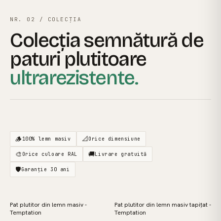
NR. 02 / COLECȚIA
Colecția semnătură de
paturi plutitoare
ultrarezistente.
🪵
📐
100% lemn masiv
Orice dimensiune
🎨
🚚
Orice culoare RAL
Livrare gratuită
🛡️
Garanție 30 ani
Pat plutitor din lemn masiv -
Pat plutitor din lemn masiv tapițat -
REDUCERE
REDUCERE
Temptation
Temptation