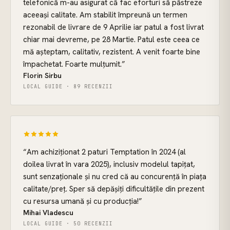
telefonică m-au asigurat că fac eforturi să păstreze
aceeași calitate. Am stabilit împreună un termen
rezonabil de livrare de 9 Aprilie iar patul a fost livrat
chiar mai devreme, pe 28 Martie. Patul este ceea ce
mă așteptam, calitativ, rezistent. A venit foarte bine
împachetat. Foarte mulțumit.
”
Florin Sirbu
LOCAL GUIDE · 89 RECENZII
“
Am achiziționat 2 paturi Temptation în 2024 (al
doilea livrat în vara 2025), inclusiv modelul tapițat,
sunt senzaționale și nu cred că au concurență în piața
calitate/preț. Sper să depășiți dificultățile din prezent
cu resursa umană și cu producția!
”
Mihai Vladescu
LOCAL GUIDE · 50 RECENZII