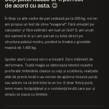
de acord cu asta. 😉
În timp ce alte cadre de pat cedează pe la 200 kg, noi ne-
am propus un test de stres "exagerat". Fără simulări pe
calculator și fără estimări: am luat un Golf 5, am urcat
doi oameni în el și l-am parcat cu totul direct pe
structura patului nostru, punând la treabă o greutate
masivă de 1.400 kg.
Spoiler alert: Lemnul nici n-a tresărit. Zero milimetri de
deformare. Toată magia se datorează tehnicii noastre
preferate: îmbinările clasice cu cep și scobitură, realizate
atât de precis încât n-au nevoie de ajutorul niciunui șurub
sau adeziv ca să țină totul la un loc. E doar fizică pură,
lemn masiv încăpățânat și o rezistență brută care pur și
simplu se joacă cu limitele.