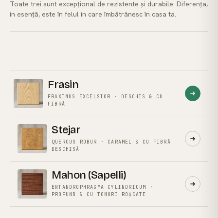
Toate trei sunt excepțional de rezistente și durabile. Diferența,
în esență, este în felul în care îmbătrânesc în casa ta.
Frasin
FRAXINUS EXCELSIOR · DESCHIS & CU
FIBRĂ
Stejar
QUERCUS ROBUR · CARAMEL & CU FIBRĂ
DESCHISĂ
Mahon (Sapelli)
ENTANDROPHRAGMA CYLINDRICUM ·
PROFUND & CU TONURI ROȘCATE