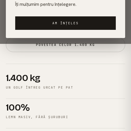
flat-pack. Fără furnir. Fără scârțâit. Livrare gratuită în
Îți mulțumim pentru înțelegere.
România.
AM ÎNȚELES
EXPLOREAZĂ COLECȚIA
POVESTEA CELOR 1.400 KG
1.400 kg
UN GOLF ÎNTREG URCAT PE PAT
100%
LEMN MASIV, FĂRĂ ȘURUBURI