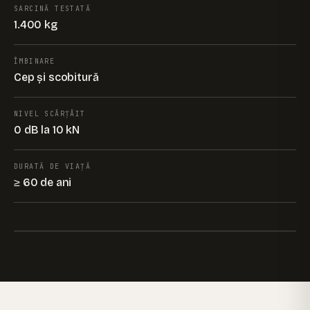
SARCINĂ TESTATĂ
1.400 kg
ÎMBINARE
Cep și scobitură
NIVEL SCÂRȚÂIT
0 dB la 10 kN
DURATĂ DE VIAȚĂ
≥ 60 de ani