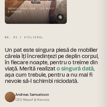
ANDREAS SAMUELSSON · CEO MASSIF
& KENOSIS
🔇
NR. 03 / ATELIERUL
Un pat este singura piesă de mobilier
căreia îți încredințezi pe deplin corpul,
în fiecare noapte, pentru o treime din
viață. Merită realizat
o singură dată,
așa cum trebuie, pentru a nu mai fi
nevoie să-l schimbi niciodată.
Andreas Samuelsson
CEO Massif & Kenosis