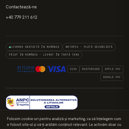
Contactează-ne
+40 779 211 612
LIVRARE GRATUITĂ ÎN ROMÂNIA
NETOPIA · PLATĂ SECURIZATĂ
FĂCUT ÎN ROMÂNIA · LIVRAT ÎN TOATĂ ȚARA
VISA
MASTERCARD
APPLE PAY
GOOGLE PAY
Folosim cookie-uri pentru analiză și marketing, ca să înțelegem cum
e folosit site-ul și să-ți arătăm conținut relevant. Le activăm doar cu
© 2026 SEEDS OF KENOSIS DESIGN S.R.L. · CUI