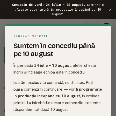
Concediu de vară: 24 iulie – 10 august.
Comenzile
×
plasate acum intră în producție începând cu 10
august.
FRASIN ·
PROGRAM SPECIAL
01
/
07
Suntem în concediu până
pe 10 august
În perioada
24 iulie – 10 august
, atelierul este
închis și întreaga echipă este în concediu.
Lucrăm exclusiv la comandă, nu din stoc. Poți
MESE DINING DIN LEMN MASIV
plasa comenzi în continuare — vor fi
programate
Masa Dining Lemn Masiv - Alighieri
în producție începând cu 10 august
, în ordinea
primirii. La întrebările despre comenzile existente
4.035
lei
răspundem tot după 10 august.
4.483
lei
DE LA