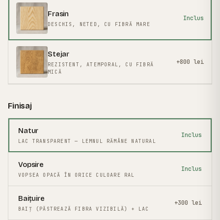
Frasin
Inclus
DESCHIS, NETED, CU FIBRĂ MARE
Stejar
+800 lei
REZISTENT, ATEMPORAL, CU FIBRĂ
MICĂ
Finisaj
Natur
Inclus
LAC TRANSPARENT — LEMNUL RĂMÂNE NATURAL
Vopsire
Inclus
VOPSEA OPACĂ ÎN ORICE CULOARE RAL
Baițuire
+300 lei
BAIȚ (PĂSTREAZĂ FIBRA VIZIBILĂ) + LAC