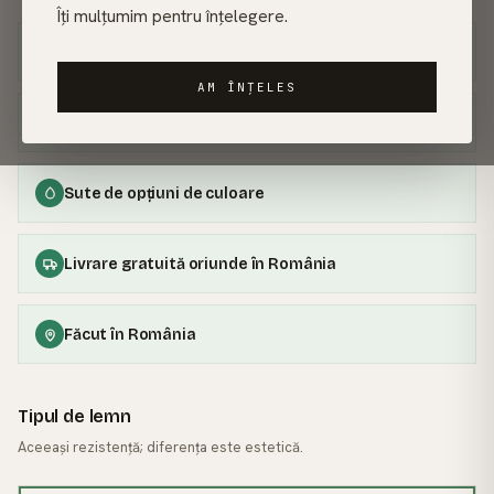
Îți mulțumim pentru înțelegere.
Garanție 30 de ani
AM ÎNȚELES
100% lemn masiv
Sute de opțiuni de culoare
Livrare gratuită oriunde în România
Făcut în România
Tipul de lemn
Aceeași rezistență; diferența este estetică.
FRASIN
· MĂREȘTE