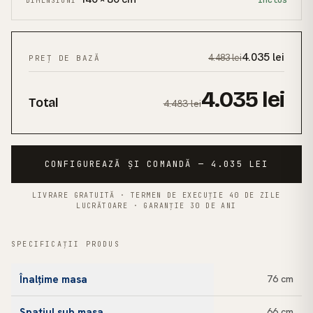
Inclus
DIMENSIUNI
4.035
lei
4.483
lei
PREȚ DE BAZĂ
4.035
lei
Total
4.483
lei
CONFIGUREAZĂ ȘI COMANDĂ — 4.035 LEI
LIVRARE GRATUITĂ · TERMEN DE EXECUȚIE 40 DE ZILE
LUCRĂTOARE · GARANȚIE 30 DE ANI
SPECIFICAȚII PRODUS
Înalțime masa
76 cm
Spatiul sub masa
66 cm