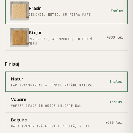
Frasin
Inclus
DESCHIS, NETED, CU FIBRĂ MARE
Stejar
+800 lei
REZISTENT, ATEMPORAL, CU FIBRĂ
MICĂ
Finisaj
Natur
Inclus
LAC TRANSPARENT — LEMNUL RĂMÂNE NATURAL
Vopsire
Inclus
VOPSEA OPACĂ ÎN ORICE CULOARE RAL
Baițuire
+300 lei
BAIȚ (PĂSTREAZĂ FIBRA VIZIBILĂ) + LAC