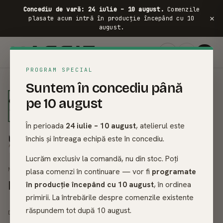
Concediu de vară: 24 iulie – 10 august.
Comenzile
×
plasate acum intră în producție începând cu 10
august.
FRASIN ·
PROGRAM SPECIAL
01
/
10
Suntem în concediu până
pe 10 august
În perioada
24 iulie – 10 august
, atelierul este
închis și întreaga echipă este în concediu.
Lucrăm exclusiv la comandă, nu din stoc. Poți
MESE DINING DIN LEMN MASIV
plasa comenzi în continuare — vor fi
programate
Masa Dining Lemn Masiv - Caesar
în producție începând cu 10 august
, în ordinea
primirii. La întrebările despre comenzile existente
4.966
lei
răspundem tot după 10 august.
5.518
lei
DE LA