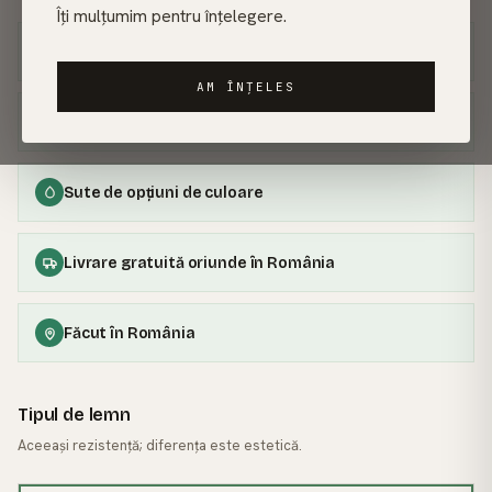
Îți mulțumim pentru înțelegere.
Garanție 30 de ani
AM ÎNȚELES
100% lemn masiv
Sute de opțiuni de culoare
Livrare gratuită oriunde în România
Făcut în România
Tipul de lemn
Aceeași rezistență; diferența este estetică.
FRASIN
· MĂREȘTE