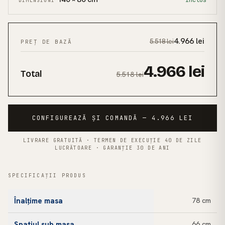
Inclus
DIMENSIUNI
4.966
lei
5.518
lei
PREȚ DE BAZĂ
4.966
lei
Total
5.518
lei
CONFIGUREAZĂ ȘI COMANDĂ — 4.966 LEI
LIVRARE GRATUITĂ · TERMEN DE EXECUȚIE 40 DE ZILE
LUCRĂTOARE · GARANȚIE 30 DE ANI
SPECIFICAȚII PRODUS
Înalțime masa
78 cm
Spatiul sub masa
66 cm