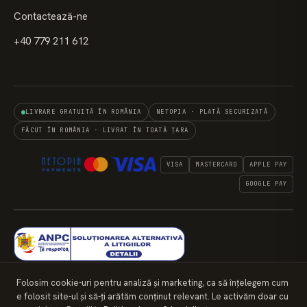
Contactează-ne
+40 779 211 612
LIVRARE GRATUITĂ ÎN ROMÂNIA
NETOPIA · PLATĂ SECURIZATĂ
FĂCUT ÎN ROMÂNIA · LIVRAT ÎN TOATĂ ȚARA
VISA
MASTERCARD
APPLE PAY
GOOGLE PAY
Folosim cookie-uri pentru analiză și marketing, ca să înțelegem cum
e folosit site-ul și să-ți arătăm conținut relevant. Le activăm doar cu
© 2026 SEEDS OF KENOSIS DESIGN S.R.L. · CUI