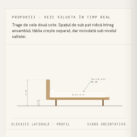
PROPORȚII · VEZI SILUETA ÎN TIMP REAL
Trage de cele două cote. Spațiul de sub pat ridică întreg
ansamblul; tăblia crește separat, dar niciodată sub nivelul
saltelei.
ÎNĂLȚIME ȘEZUT
50
CM
CM
94
SALTEA
20
CM
CM
22
ELEVAȚIE LATERALĂ · PROFIL
SCARĂ ORIENTATIVĂ