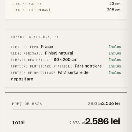
20
cm
GROSIME SALTEA
208
cm
LUNGIME EXTERIOARĂ
SUMARUL CONFIGURAȚIEI
Frasin
Inclus
TIPUL DE LEMN
Finisaj natural
Inclus
ALEGE FINISAJUL
90 × 200 cm
Inclus
DIMENSIUNEA PATULUI
Fără noptiere
Inclus
NOPTIERE PLUTITOARE ATAȘABILE
Fără sertare de
Inclus
SERTARE DE DEPOZITARE
depozitare
2.586
lei
2.873
lei
PREȚ DE BAZĂ
2.586
lei
Total
2.873
lei