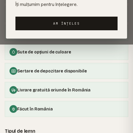
Îți mulțumim pentru înțelegere.
100% lemn masiv
AM ÎNȚELES
Lungime, lățime și înălțime configurabile
Sute de opțiuni de culoare
Sertare de depozitare disponibile
Livrare gratuită oriunde în România
Făcut în România
Tipul de lemn