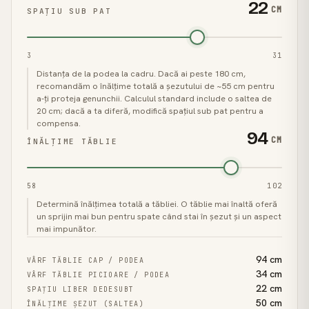
22
CM
SPAȚIU SUB PAT
3
31
Distanța de la podea la cadru. Dacă ai peste 180 cm,
recomandăm o înălțime totală a șezutului de ~55 cm pentru
a-ți proteja genunchii. Calculul standard include o saltea de
20 cm; dacă a ta diferă, modifică spațiul sub pat pentru a
compensa.
94
CM
ÎNĂLȚIME TĂBLIE
58
102
Determină înălțimea totală a tăbliei. O tăblie mai înaltă oferă
un sprijin mai bun pentru spate când stai în șezut și un aspect
mai impunător.
94
cm
VÂRF TĂBLIE CAP / PODEA
34
cm
VÂRF TĂBLIE PICIOARE / PODEA
22
cm
SPAȚIU LIBER DEDESUBT
50
cm
ÎNĂLȚIME ȘEZUT (SALTEA)