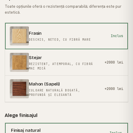
Toate opțiunile oferă o rezistență comparabilă; diferența este pur
estetică.
FRASIN
· MĂREȘTE
Frasin
Inclus
DESCHIS, NETED, CU FIBRĂ MARE
Stejar
+2000 lei
REZISTENT, ATEMPORAL, CU FIBRĂ
MAI MICĂ
Mahon (Sapeli)
+2000 lei
CULOARE NATURALĂ BOGATĂ,
PROFUNDĂ ȘI ELEGANTĂ
Alege finisajul
Finisaj natural