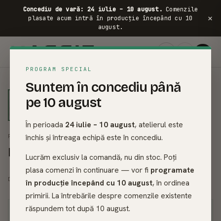
Concediu de vară: 24 iulie – 10 august.
Comenzile
×
plasate acum intră în producție începând cu 10
august.
FRASIN ·
PROGRAM SPECIAL
01
/
04
Suntem în concediu până
pe 10 august
În perioada
24 iulie – 10 august
, atelierul este
închis și întreaga echipă este în concediu.
PATURI DIN LEMN MASIV
Pat din lemn masiv - Amazing
Lucrăm exclusiv la comandă, nu din stoc. Poți
plasa comenzi în continuare — vor fi
programate
2.586
lei
2.873
lei
DE LA
în producție începând cu 10 august
, în ordinea
primirii. La întrebările despre comenzile existente
răspundem tot după 10 august.
Garanție 30 de ani