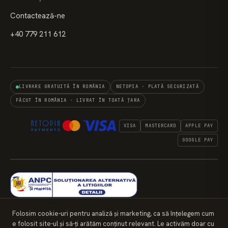
Contactează-ne
+40 779 211 612
LIVRARE GRATUITĂ ÎN ROMÂNIA
NETOPIA · PLATĂ SECURIZATĂ
FĂCUT ÎN ROMÂNIA · LIVRAT ÎN TOATĂ ȚARA
VISA
MASTERCARD
APPLE PAY
GOOGLE PAY
Folosim cookie-uri pentru analiză și marketing, ca să înțelegem cum
e folosit site-ul și să-ți arătăm conținut relevant. Le activăm doar cu
© 2026 SEEDS OF KENOSIS DESIGN S.R.L. · CUI