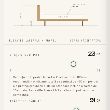
ÎNĂLȚIME ȘEZUT
50
CM
CM
SALTEA
20
CM
91
CM
23
ELEVAȚIE LATERALĂ · PROFIL
SCARĂ ORIENTATIVĂ
23
CM
SPAȚIU SUB PAT
3
31
Distanța de la podea la cadru. Dacă ai peste 180 cm,
recomandăm o înălțime totală a șezutului de ~55 cm pentru
a-ți proteja genunchii. Calculul standard include o saltea de
20 cm; dacă a ta diferă, modifică spațiul sub pat pentru a
compensa.
91
CM
ÎNĂLȚIME TĂBLIE