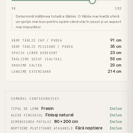
58
102
Determină înălțimea totală a tăbliei. O tăblie mai înaltă oferă
un sprijin mai bun pentru spate când stai în șezut și un aspect
mai impunător.
91
cm
VÂRF TĂBLIE CAP / PODEA
35
cm
VÂRF TĂBLIE PICIOARE / PODEA
23
cm
SPAȚIU LIBER DEDESUBT
50
cm
ÎNĂLȚIME ȘEZUT (SALTEA)
20
cm
GROSIME SALTEA
214
cm
LUNGIME EXTERIOARĂ
SUMARUL CONFIGURAȚIEI
Frasin
Inclus
TIPUL DE LEMN
Finisaj natural
Inclus
ALEGE FINISAJUL
90 × 200 cm
Inclus
DIMENSIUNEA PATULUI
Fără noptiere
Inclus
NOPTIERE PLUTITOARE ATAȘABILE