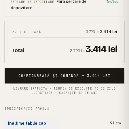
Fără sertare de
Inclus
SERTARE DE DEPOZITARE
depozitare
3.414
lei
3.793
lei
PREȚ DE BAZĂ
3.414
lei
Total
3.793
lei
CONFIGUREAZĂ ȘI COMANDĂ — 3.414 LEI
LIVRARE GRATUITĂ · TERMEN DE EXECUȚIE 40 DE ZILE
LUCRĂTOARE · GARANȚIE 30 DE ANI
SPECIFICAȚII PRODUS
Inaltime tablie cap
91 cm