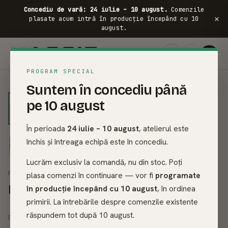
Concediu de vară: 24 iulie – 10 august.
Comenzile
×
plasate acum intră în producție începând cu 10
august.
FRASIN ·
PROGRAM SPECIAL
01
/
10
Suntem în concediu până
pe 10 august
În perioada
24 iulie – 10 august
, atelierul este
închis și întreaga echipă este în concediu.
Lucrăm exclusiv la comandă, nu din stoc. Poți
PATURI DIN LEMN MASIV
plasa comenzi în continuare — vor fi
programate
Pat din lemn masiv - Bond014
în producție începând cu 10 august
, în ordinea
primirii. La întrebările despre comenzile existente
3.414
lei
răspundem tot după 10 august.
3.793
lei
DE LA