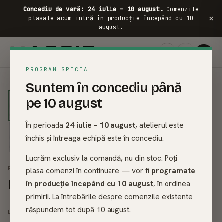
Concediu de vară: 24 iulie – 10 august.
Comenzile
×
plasate acum intră în producție începând cu 10
august.
FRASIN ·
PROGRAM SPECIAL
01
/
09
Suntem în concediu până
pe 10 august
În perioada
24 iulie – 10 august
, atelierul este
închis și întreaga echipă este în concediu.
Lucrăm exclusiv la comandă, nu din stoc. Poți
PATURI DIN LEMN MASIV
plasa comenzi în continuare — vor fi
programate
Pat din lemn masiv - Young
în producție începând cu 10 august
, în ordinea
primirii. La întrebările despre comenzile existente
2.896
lei
răspundem tot după 10 august.
3.218
lei
DE LA