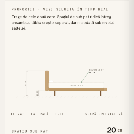
PROPORȚII · VEZI SILUETA ÎN TIMP REAL
Trage de cele două cote. Spațiul de sub pat ridică întreg
ansamblul; tăblia crește separat, dar niciodată sub nivelul
saltelei.
ÎNĂLȚIME ȘEZUT
50
CM
CM
93
SALTEA
20
CM
CM
20
ELEVAȚIE LATERALĂ · PROFIL
SCARĂ ORIENTATIVĂ
20
CM
SPAȚIU SUB PAT