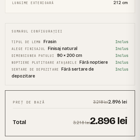
212
cm
LUNGIME EXTERIOARĂ
SUMARUL CONFIGURAȚIEI
Frasin
Inclus
TIPUL DE LEMN
Finisaj natural
Inclus
ALEGE FINISAJUL
90 × 200 cm
Inclus
DIMENSIUNEA PATULUI
Fără noptiere
Inclus
NOPTIERE PLUTITOARE ATAȘABILE
Fără sertare de
Inclus
SERTARE DE DEPOZITARE
depozitare
2.896
lei
3.218
lei
PREȚ DE BAZĂ
2.896
lei
Total
3.218
lei