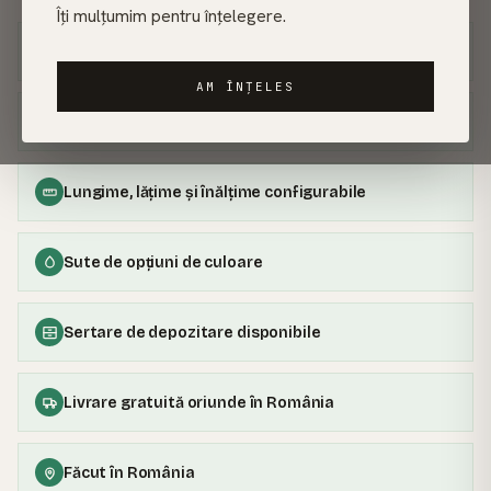
Îți mulțumim pentru înțelegere.
Garanție 30 de ani
AM ÎNȚELES
100% lemn masiv
Lungime, lățime și înălțime configurabile
Sute de opțiuni de culoare
Sertare de depozitare disponibile
Livrare gratuită oriunde în România
Făcut în România