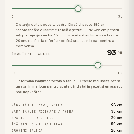
3
31
Distanța de la podea la cadru. Dacă ai peste 180 cm,
recomandăm o înălțime totală a șezutului de ~55 cm pentru
a-ți proteja genunchii. Calculul standard include o saltea de
20 cm; dacă a ta diferă, modifică spațiul sub pat pentru a
compensa.
93
CM
ÎNĂLȚIME TĂBLIE
58
102
Determină înălțimea totală a tăbliei. O tăblie mai înaltă oferă
un sprijin mai bun pentru spate când stai în șezut și un aspect
mai impunător.
93
cm
VÂRF TĂBLIE CAP / PODEA
35
cm
VÂRF TĂBLIE PICIOARE / PODEA
20
cm
SPAȚIU LIBER DEDESUBT
50
cm
ÎNĂLȚIME ȘEZUT (SALTEA)
20
cm
GROSIME SALTEA